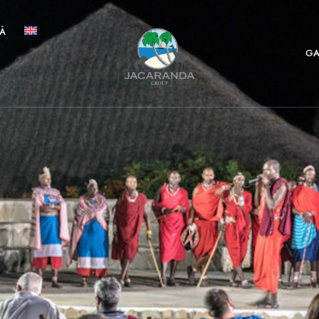
TÀ
GA