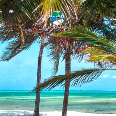
TÀ
GA