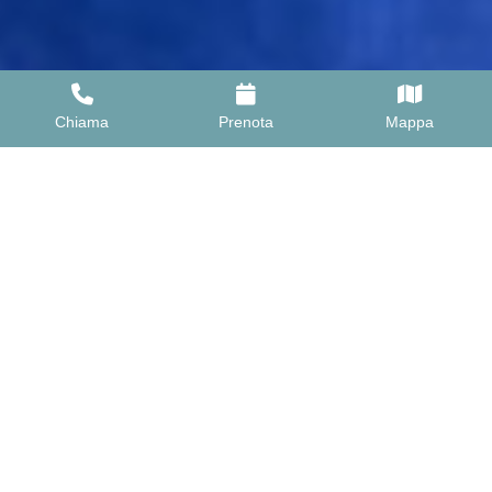
Chiama
Prenota
Mappa
Ristorante panoramico
il Kuku Restaurant si trova in posizione
privilegiata con le sue grandi vetrate affacciate
sull’oceano. Offre un servizio a buffet per la
prima colazione, il pranzo e la cena. La cucina
è un mix di piatti internazionali, regionali italiani
(non manca lo show cooking con la pasta del