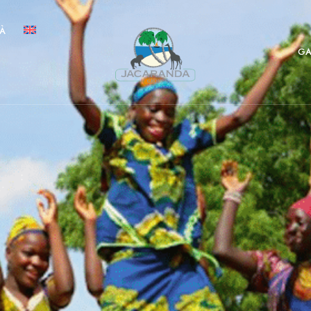
TÀ
GA